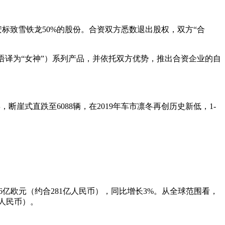
安标致雪铁龙50%的股份。合资双方悉数退出股权，双方“合
，法语译为“女神”）系列产品，并依托双方优势，推出合资企业的自
7年，断崖式直跌至6088辆，在2019年车市凛冬再创历史新低，1-
利润36亿欧元（约合281亿人民币），同比增长3%。从全球范围看，
亿人民币）。