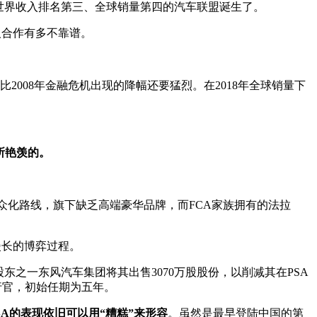
一家世界收入排名第三、全球销量第四的汽车联盟诞生了。
人合作有多不靠谱。
比2008年金融危机出现的降幅还要猛烈。在2018年全球销量下
所艳羡的。
众化路线，旗下缺乏高端豪华品牌，而FCA家族拥有的法拉
漫长的博弈过程。
东之一东风汽车集团将其出售3070万股股份，以削减其在PSA
执行官，初始任期为五年。
SA的表现依旧可以用“糟糕”来形容
。虽然是最早登陆中国的第