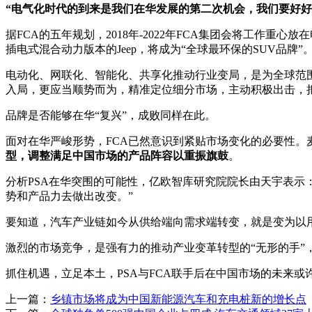
“电气化时代的到来是我们在华发展的第二次机会，我们要好好
据FCA的五年规划，2018年-2022年FCA集团会将工作重
插电式混合动力版本的Jeep，将成为“全球最环保的SUV品牌”
电动化、网联化、智能化、共享化推动行业变局，是为全球范围
入局，更应当顺势而为，精准定位细分市场，主动积极出击，把
品牌是否能够在华“复兴”，成败同样在此。
面对在华严峻形势，FCA已然意识到紧贴市场变化的必要性。
型，调整满足中国市场的产品阵容以重振旗鼓
。
分析PSA在华突围的可能性，亿欧智库研究院院长由天宇表示
势和产品力去做出改变。”
要知道，汽车产业链如今从供给端向需求端转变，就是变为以
激烈的市场竞争，是强有力的推动产业变革转型的“无形的手
抓住机遇，立足本土，PSA与FCA联手后在中国市场的未来或
上一篇：
乡镇市场将成为中国新能源汽车和充电桩新的增长点