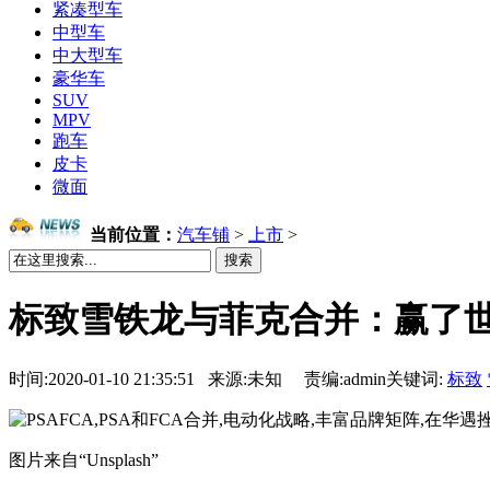
紧凑型车
中型车
中大型车
豪华车
SUV
MPV
跑车
皮卡
微面
当前位置：
汽车铺
>
上市
>
搜索
标致雪铁龙与菲克合并：赢了
时间:2020-01-10 21:35:51 来源:未知 责编:admin
关键词:
标致
图片来自“Unsplash”