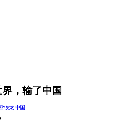
世界，输了中国
雪铁龙
中国