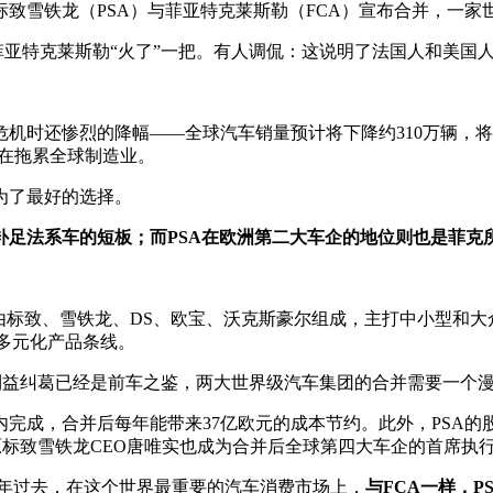
息：标致雪铁龙（PSA）与菲亚特克莱斯勒（FCA）宣布合并，
牌菲亚特克莱斯勒“火了”一把。有人调侃：这说明了法国人和美国
融危机时还惨烈的降幅——全球汽车销量预计将下降约310万辆，将
正在拖累全球制造业。
为了最好的选择。
补足法系车的短板；而PSA在欧洲第二大车企的地位则也是菲克
由标致、雪铁龙、DS、欧宝、沃克斯豪尔组成，主打中小型和大
设多元化产品条线。
利益纠葛已经是前车之鉴，两大世界级汽车集团的合并需要一个
内完成，合并后每年能带来37亿欧元的成本节约。此外，PSA的股
份。原标致雪铁龙CEO唐唯实也成为合并后全球第四大车企的首席
。5年过去，在这个世界最重要的汽车消费市场上，
与FCA一样，P