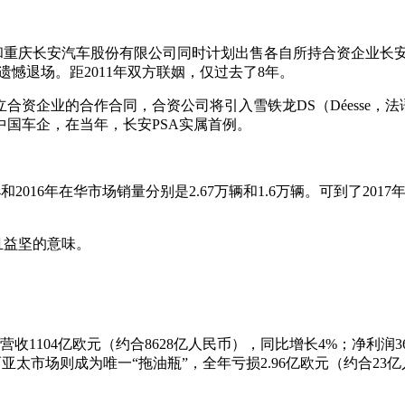
集团和重庆长安汽车股份有限公司同时计划出售各自所持合资企业长
遗憾退场。距2011年双方联姻，仅过去了8年。
立合资企业的合作合同，合资公司将引入雪铁龙DS（Déesse
国车企，在当年，长安PSA实属首例。
14和2016年在华市场销量分别是2.67万辆和1.6万辆。可到了201
且益坚的意味。
辆，净营收1104亿欧元（约合8628亿人民币），同比增长4%；净
亚太市场则成为唯一“拖油瓶”，全年亏损2.96亿欧元（约合23