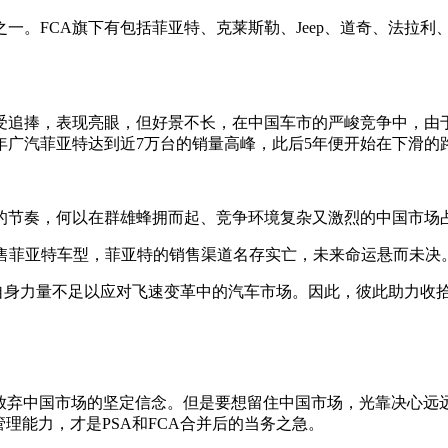
。FCA旗下有包括菲亚特、克莱斯勒、Jeep、道奇、法拉利
备受追捧，表现亮眼，但好景不长，在中国车市的严峻竞争中，由于
14年广汽菲亚特达到近7万台的销量高峰，此后5年便开始在下滑
的节奏，何以在群雄蜂拥而起、竞争环境复杂又激烈的中国市场
停售菲亚特车型，菲亚特的销售渠道名存实亡，未来命运悬而未决
FCA自身力量不足以应对飞速变革中的汽车市场。因此，彼此助力
会放弃中国市场的坚定信念。但是要想留住中国市场，光靠决心
理能力，才是PSA和FCA合并后的当务之急。