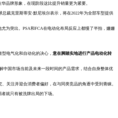
在华品牌形象，在现阶段这比提升销量更为紧要。
全球总裁克里斯蒂安·默尼埃尔表示，将在2022年为全部车型提供
尤为突出。PSA和FCA在电动化布局反应上都慢了半拍，姗姗
A转型电气化和自动化的决心，
意在脚踏实地进行产品电动化转
理解中国市场当前及未来一段时间的产品需求，结合自身整体优
究、关注并迎合消费者偏好，在与同类竞品的角逐中受到青睐。
弱者就只有被洗牌出局的下场。