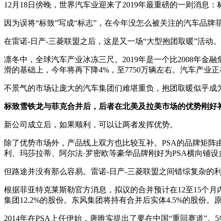
12月18日傍晚，世界汽车业迎来了2019年最重磅的一则消
因为误将“标致”写成“标志”，在今年没怎么被关注的汽车品
在雷诺-日产-三菱联盟之后，这是又一场“大型抱团取暖”活动。
凛冬中，全球汽车产业冰冻三尺。2019年是一个比2008年金
滑的基础上，今年将再下降4%，至7750万辆左右。汽车产业
不景气的市场让庞大的汽车集团们难堪重负，抱团取暖似乎成
标致雪铁龙与菲克合并后，后者在北美及拉美市场的优势刚好
新公司成立后，如果顺利，可以让两者发挥优势。
除了优势市场外，产品线上双方也比较互补。PSA的品牌矩阵
利、玛莎拉蒂、阿尔法·罗密欧等豪华品牌刚好为PSA横向铺
但路途并没有那么容易。雷诺-日产-三菱联盟之间错综复杂的
根据菲亚特克莱斯勒官方消息，拟议的合并预计在12至15个月
集团12.2%的股份。东风集团将持有合并后实体4.5%的股
2014年在PSA上任伊始，唐唯实提出了要在中国“重回赛道”