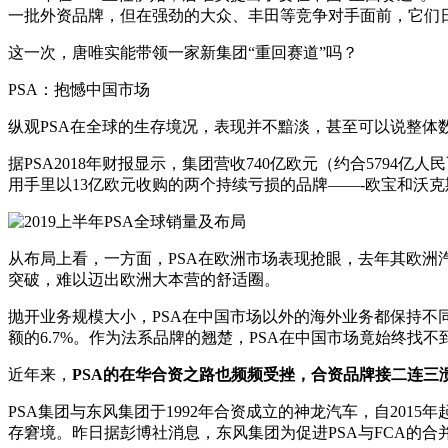
一批外资品牌，但在强劲的大众、丰田等竞争对手面前，它们
这一次，唐唯实能带领一家新集团“重回赛道”吗？
PSA：抱憾中国市场
纵观PSA在全球的生存境况，表现并不黯淡，甚至可以说整体
据PSA2018年财报显示，集团营收740亿欧元（约合5794亿
用手里以13亿欧元收购的两个持续亏损的品牌——-欧宝和沃克
从布局上看，一方面，PSA在欧洲市场表现抢眼，去年其欧洲
突破，难以迈出欧洲大本营的舒适圈。
抛开业务规模大小，PSA在中国市场以外的海外业务都保持不同程
额的6.7%。作为法系品牌的翘楚，PSA在中国市场竟始终找
近年来，
PSA的在华合资之路也频频受挫，合资品牌接二连三
PSA集团与东风集团于1992年合资成立的神龙汽车，自2015
存窘境。昨日据彭博社消息，东风集团为促进PSA与FCA的合