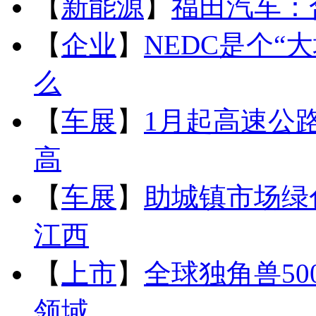
【
新能源
】
福田汽车：
【
企业
】
NEDC是个“
么
【
车展
】
1月起高速公
高
【
车展
】
助城镇市场绿
江西
【
上市
】
全球独角兽5
领域