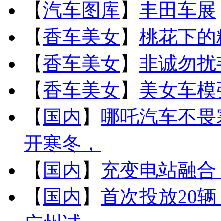
【
汽车图库
】
丰田车展
【
香车美女
】
桃花下的
【
香车美女
】
非诚勿扰
【
香车美女
】
美女车模
【
国内
】
哪吒汽车不畏
开寒冬，
【
国内
】
充变电站融合
【
国内
】
首次投放20