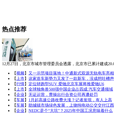
热点推荐
12月27日，北京市城市管理委员会透露，北京市已累计建成20
【
视频
】
又一示范项目落地！中通新式双源无轨电车亮相
【
上市
】
这家造车新势力又发了一款新车，没成想吐槽声
【
行情
】
定位轿跑型SUV 爱驰北京车展将推爱驰U6
【
上市
】
全球独角兽500强中国企业占四成 汽车交通领域
【
企业
】
无证运营，曹操出行合资公司再遭处罚
【
车展
】
1月起高速公路收费大涨？记者发现，有人上高
【
车展
】
助城镇市场绿色发展，上饶纯电动公交交付江西
【
企业
】
NEDC是个“大坑”？2025年中国工况意味着什么