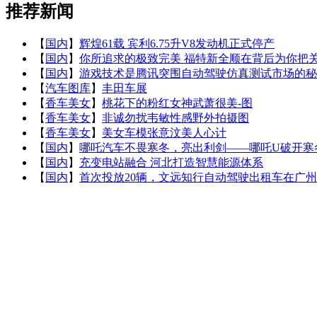
推荐新闻
【
国内
】
辉煌61载 宾利6.75升V8发动机正式停产
【
国内
】
你所追求的极致完美 福特新全顺在背后为你把
【
国内
】
游戏技术是腾讯突围自动驾驶仿真测试市场的秘
【
汽车图库
】
丰田车展
【
香车美女
】
桃花下的粉红女神武萧很美-图
【
香车美女
】
非诚勿扰韦敏性感野外拍摄图
【
香车美女
】
美女车模张意汶美人心计
【
国内
】
哪吒汽车不畏寒冬，亮出利剑——哪吒U破开寒
【
国内
】
充变电站融合 河北打造智慧能源体系
【
国内
】
首次投放20辆，文远知行自动驾驶出租车在广