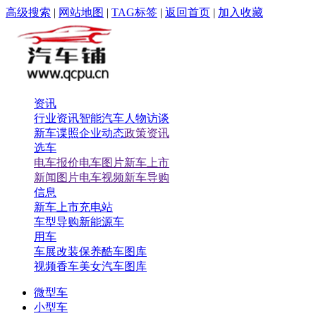
高级搜索
|
网站地图
|
TAG标签
|
返回首页
|
加入收藏
资讯
行业资讯
智能汽车
人物访谈
新车谍照
企业动态
政策资讯
选车
电车报价
电车图片
新车上市
新闻图片
电车视频
新车导购
信息
新车上市
充电站
车型导购
新能源车
用车
车展
改装保养
酷车图库
视频
香车美女
汽车图库
微型车
小型车