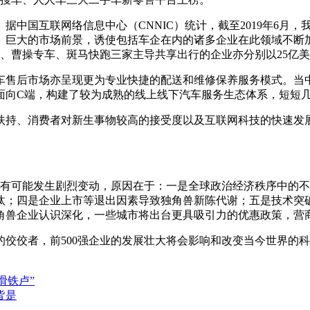
国互联网络信息中心（CNNIC）统计，截至2019年6月，我国
33万。巨大的市场前景，诱使包括车企在内的诸多企业在此领域不
、曹操专车、斑马快跑三家主导共享出行的企业亦分别以25亿美元
车售后市场亦呈现更为专业快捷的配送和维修保养服务模式。当
，面向C端，构建了较为成熟的线上线下汽车服务生态体系，短短
扶持、消费者对新生事物较高的接受度以及互联网科技的快速发
强格局有可能发生剧烈变动，原因在于：一是全球政治经济秩序中
汰；四是企业上市等退出因素导致独角兽新陈代谢；五是技术突
角兽企业认识深化，一些城市将出台更具吸引力的优惠政策，营
佼佼者，前500强企业的发展壮大将会影响和改变当今世界的
滑铁卢”
皆是