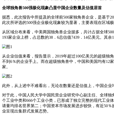
全球独角兽500强极化现象凸显中国企业数量及估值居首
据悉，此次报告中所提及的全球前500家独角兽企业，是基于2
此次所评选的500强企业极化现象较为显著，主要表现在区域
从区域分布来看，中美两国独角兽企业据多，共计占据全球500强
193家企业上榜，占总数的38．6总估值7439．14亿美元。其
从企业估值来看，报告显示，2019年超过100亿美元的超级独角
不到6％的企业手上。而在超级独角兽中，中国和美国均有12家，
家。
此外，从上述中不难看出，无论在数量还是估值上，中国企业均在
对于此，中国人民大学中国民营企业研究中心副主任、全球独角兽
个工业中类和666个工业小类，已形成了独立完整的现代工业
请量均排名世界第二；中国资本市场发展进步较快，有近50
业呈现出集群式发展态势。