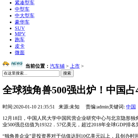
紧凑型车
中型车
中大型车
豪华车
SUV
MPV
跑车
皮卡
微面
当前位置：
汽车铺
>
上市
>
搜索
全球独角兽500强出炉！中国占
时间:2020-01-10 21:35:51 来源:未知 责编:admin
关键词:
中国
12月18日，中国人民大学中国民营企业研究中心与北京隐形独角兽
业500强总估值为19322．57亿美元，超过2018年全球GDP
“独角兽企业”是投资界对于估值达到10亿美元以上，且创办