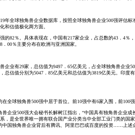
019年全球独角兽企业数据库，按照全球独角兽企业500强评
极化和估值极化两方面。
的82％。具体表现在，中国有217家企业，占总数的43．4％，
余18．00％主要分布在欧洲与亚洲国家。
兽企业有29家，总估值为9497．65亿美元，占全球独角兽企业
总估值分别为5047．85亿美元和总估值为3819亿美元。印度
全球独角兽500强中居于首位。前10强中有6家入围，前100强
企业500强大会秘书长解树江指出，“中国具有独角兽企业成长
体系，是全世界唯一拥有联合国产业分类当中全部工业门类的国家
％的中国独角兽企业背后有腾讯、阿里巴巴或百度的投资……上述