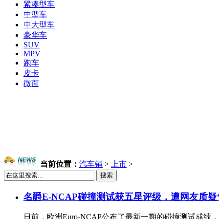
紧凑型车
中型车
中大型车
豪华车
SUV
MPV
跑车
皮卡
微面
当前位置：
汽车铺
>
上市
>
搜索
名爵E-NCAP碰撞测试获五星评级，遭网友质疑
日前，欧洲Euro-NCAP公布了最新一期的碰撞测试成绩