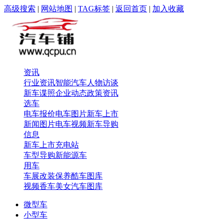
高级搜索
|
网站地图
|
TAG标签
|
返回首页
|
加入收藏
资讯
行业资讯
智能汽车
人物访谈
新车谍照
企业动态
政策资讯
选车
电车报价
电车图片
新车上市
新闻图片
电车视频
新车导购
信息
新车上市
充电站
车型导购
新能源车
用车
车展
改装保养
酷车图库
视频
香车美女
汽车图库
微型车
小型车