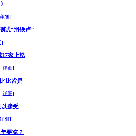
告》
[详细]
测试“滑铁卢”
]
37家上榜
隐
[详细]
比比皆是
便
[详细]
难以接受
[详细]
0年要凉？