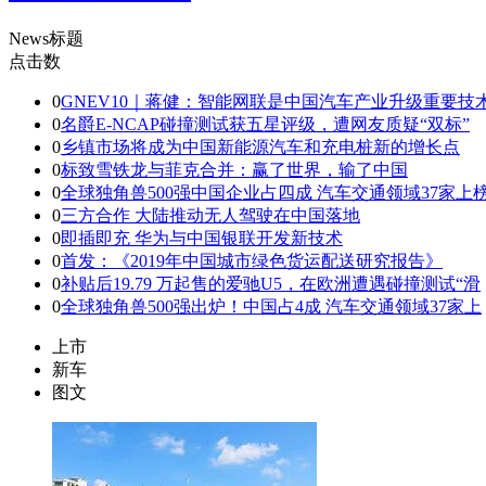
News标题
点击数
0
GNEV10｜蒋健：智能网联是中国汽车产业升级重要技
0
名爵E-NCAP碰撞测试获五星评级，遭网友质疑“双标”
0
乡镇市场将成为中国新能源汽车和充电桩新的增长点
0
标致雪铁龙与菲克合并：赢了世界，输了中国
0
全球独角兽500强中国企业占四成 汽车交通领域37家上
0
三方合作 大陆推动无人驾驶在中国落地
0
即插即充 华为与中国银联开发新技术
0
首发：《2019年中国城市绿色货运配送研究报告》
0
补贴后19.79 万起售的爱驰U5，在欧洲遭遇碰撞测试“滑
0
全球独角兽500强出炉！中国占4成 汽车交通领域37家上
上市
新车
图文