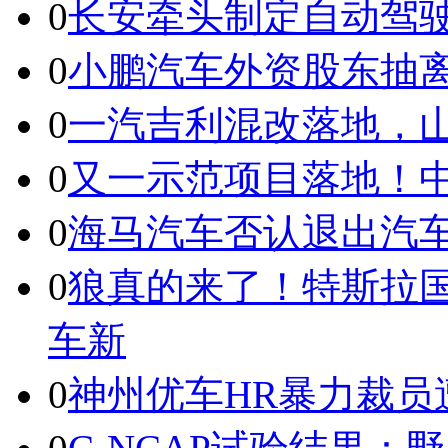
0
长安牵头制定自动驾
0
小鹏汽车外资股东抽
0
一汽吉利混改落地，山
0
又一示范项目落地！
0
海马汽车否认退出汽
0
狼真的来了！特斯拉国产
车新
0
神州优车HR暴力裁员