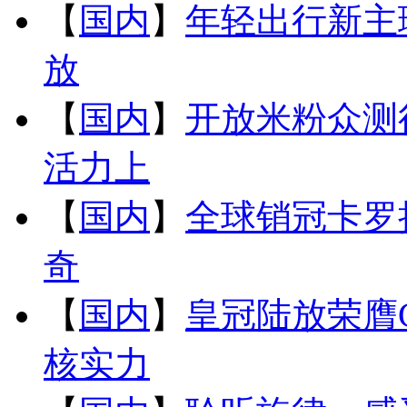
【
国内
】
年轻出行新主
放
【
国内
】
开放米粉众测行
活力上
【
国内
】
全球销冠卡罗拉
奇
【
国内
】
皇冠陆放荣膺C
核实力