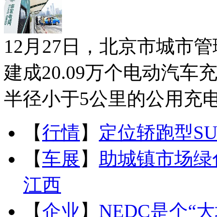
12月27日，北京市城市
建成20.09万个电动汽
半径小于5公里的公用充电
【
行情
】
定位轿跑型SU
【
车展
】
助城镇市场绿
江西
【
企业
】
NEDC是个“