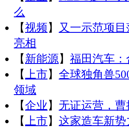
么
【
视频
】
又一示范项目
亮相
【
新能源
】
福田汽车：
【
上市
】
全球独角兽5
领域
【
企业
】
无证运营，曹
【
上市
】
这家造车新势