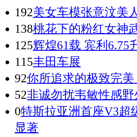
192
美女车模张意汶美
138
桃花下的粉红女神武
125
辉煌61载 宾利6.7
115
丰田车展
92
你所追求的极致完美
52
非诚勿扰韦敏性感野
0
特斯拉亚洲首座V3超
显著