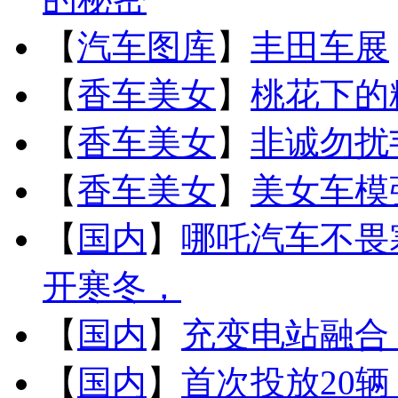
【
汽车图库
】
丰田车展
【
香车美女
】
桃花下的
【
香车美女
】
非诚勿扰
【
香车美女
】
美女车模
【
国内
】
哪吒汽车不畏
开寒冬，
【
国内
】
充变电站融合
【
国内
】
首次投放20