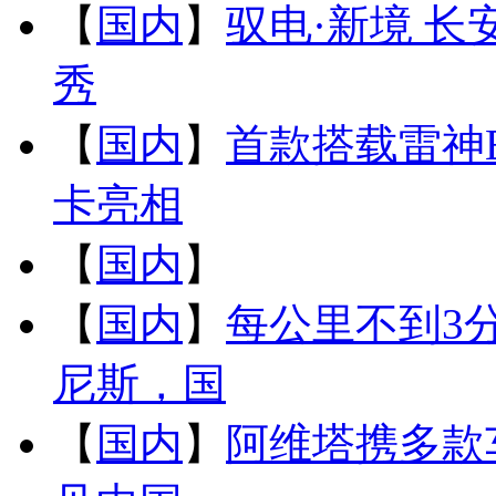
【
国内
】
驭电·新境 长安
秀
【
国内
】
首款搭载雷神
卡亮相
【
国内
】
【
国内
】
每公里不到3
尼斯，国
【
国内
】
阿维塔携多款