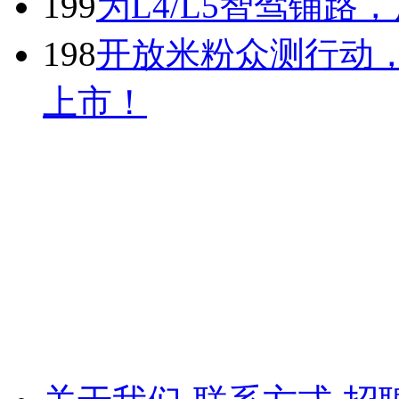
199
为L4/L5智驾铺
198
开放米粉众测行动，V
上市！