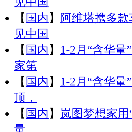
见中国
【
国内
】
阿维塔携多款
见中国
【
国内
】
1-2月“含华
家第
【
国内
】
1-2月“含华
顶，
【
国内
】
岚图梦想家用
量