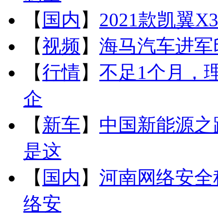
【
国内
】
2021款凯翼X
【
视频
】
海马汽车进军
【
行情
】
不足1个月，
企
【
新车
】
中国新能源之
是这
【
国内
】
河南网络安全
络安